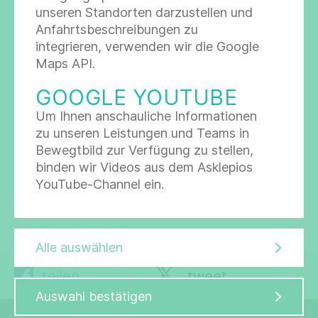
unseren Standorten darzustellen und
Anfahrtsbeschreibungen zu
integrieren, verwenden wir die Google
Maps API.
Datenschutz *
Ich stimme den
Datenschutzbestimmungen
zu.
GOOGLE YOUTUBE
Um Ihnen anschauliche Informationen
zu unseren Leistungen und Teams in
Bewegtbild zur Verfügung zu stellen,
binden wir Videos aus dem Asklepios
YouTube-Channel ein.
Nachricht abschicken
Alle auswählen
teilen
tweet
Auswahl bestätigen