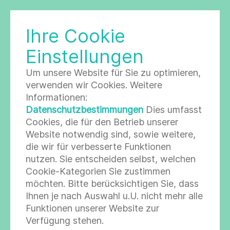
Ihre Cookie
LABORGESELLSCHAFT
Einstellungen
Um unsere Website für Sie zu optimieren,
verwenden wir Cookies. Weitere
Informationen:
Datenschutzbestimmungen
Dies umfasst
Zurück zur Seite
Cookies, die für den Betrieb unserer
SCHREIBEN SIE UNS EINE
Website notwendig sind, sowie weitere,
die wir für verbesserte Funktionen
E-MAIL
nutzen. Sie entscheiden selbst, welchen
Cookie-Kategorien Sie zustimmen
möchten. Bitte berücksichtigen Sie, dass
Anrede *
Ihnen je nach Auswahl u.U. nicht mehr alle
Funktionen unserer Website zur
Frau
Herr
keine Angabe
Verfügung stehen.