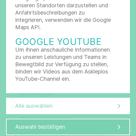
bei der transfusionsmedizinischen Versorgung
unseren Standorten darzustellen und
problematischer Patienten Hilfestellung leisten.
Anfahrtsbeschreibungen zu
Unser Einzugsgebiet ist die gesamte Großregion
integrieren, verwenden wir die Google
Hamburg.
Maps API.
Zu unserem Untersuchungsspektrum, das wir
GOOGLE YOUTUBE
ggf. durch Hinzuziehung von
Um Ihnen anschauliche Informationen
Referenzlaboratorien erweitern, gehören alle
zu unseren Leistungen und Teams in
speziellen serologischen Techniken mit denen wir
Bewegtbild zur Verfügung zu stellen,
unter anderem folgende Situationen abklären
binden wir Videos aus dem Asklepios
können:
YouTube-Channel ein.
Allo- und Autoantikörper gegen
Erythrozyten
Schwierigkeiten bei der
Alle auswählen
Blutgruppenbestimmung
Molekulargenetische
Blutgruppenbestimmung
Auswahl bestätigen
Autoimmunhämolytische Anämien