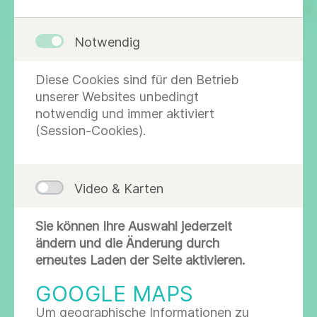
Notwendig
Diese Cookies sind für den Betrieb
Das immunhämatologische Referenzlabor am
unserer Websites unbedingt
Standort St. Georg ist auf die Lösung auch
notwendig und immer aktiviert
komplexer blutgruppenserologischer Probleme
(Session-Cookies).
spezialisiert. Dazu gehören v. a. schwierige
Situationen bei der Auswahl von passenden
Blutkonserven, gegebenenfalls in Kooperation
mit dem Blutspendedienst, aber auch bei
Video & Karten
schwangeren Frauen mit Antikörperbefunden
oder bei der Abklärung von
Sie können Ihre Auswahl jederzeit
autoimmunhämolytischen Anämien.
ändern und die Änderung durch
erneutes Laden der Seite aktivieren.
Da das Labor rund um die Uhr von Fachpersonal
mit speziellen Kenntnissen besetzt ist, können
GOOGLE MAPS
wir unseren Einsendern auch in Notsituationen
Um geographische Informationen zu