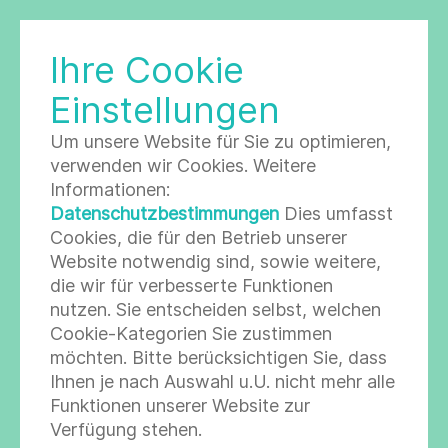
Ihre Cookie
LABORGESELLSCHAFT
Einstellungen
Um unsere Website für Sie zu optimieren,
17-OH-Progesteron
verwenden wir Cookies. Weitere
Informationen:
Datenschutzbestimmungen
Dies umfasst
Cookies, die für den Betrieb unserer
Aliase
17-Hydroxyprogesteron
Website notwendig sind, sowie weitere,
die wir für verbesserte Funktionen
Kategorien
Endokrinologie/Stoffwechsel
nutzen. Sie entscheiden selbst, welchen
Cookie-Kategorien Sie zustimmen
möchten. Bitte berücksichtigen Sie, dass
Indikation & Interpretation
Ihnen je nach Auswahl u.U. nicht mehr alle
Funktionen unserer Website zur
Verdacht auf 21-Hydroxylasemangel
Verfügung stehen.
(Adrenogenitales Syndrom).