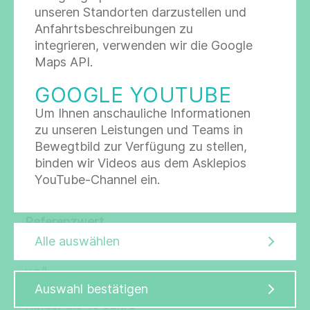
unseren Standorten darzustellen und
Anfahrtsbeschreibungen zu
Referenzwerte
integrieren, verwenden wir die Google
Maps API.
Referenzwert
GOOGLE YOUTUBE
9,0 - 50,0
Um Ihnen anschauliche Informationen
Einheit
zu unseren Leistungen und Teams in
µg/l
Bewegtbild zur Verfügung zu stellen,
Beschreibung
binden wir Videos aus dem Asklepios
Neugeborene
YouTube-Channel ein.
Info
Referenzwert
< 1,2
Alle auswählen
Einheit
µg/l
Beschreibung
Auswahl bestätigen
Kinder
bis 10 Jahre