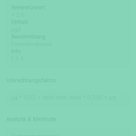
Referenzwert
< 2,0
Einheit
µg/l
Beschreibung
Postmenopause
Info
1 2 3
Umrechnungsfaktor
µg * 3,03 = nmol bzw. nmol * 0,330 = µg
Analytik & Methode