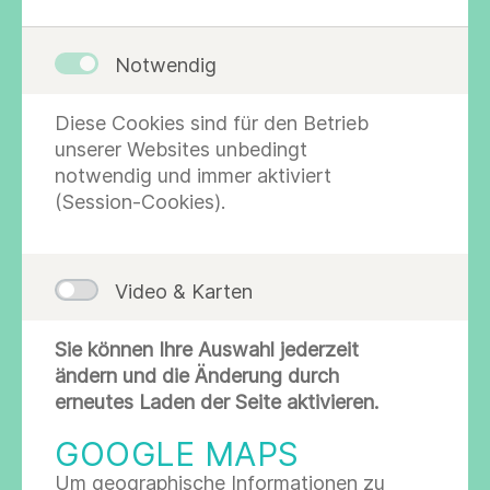
Notwendig
Probe Material & Stabilität
Diese Cookies sind für den Betrieb
Material
unserer Websites unbedingt
Serum (weiße Monovette)
notwendig und immer aktiviert
1 ml
(Session-Cookies).
Stabilität
-
Video & Karten
Präanalytik
Sie können Ihre Auswahl jederzeit
ändern und die Änderung durch
-
erneutes Laden der Seite aktivieren.
Wegen starker Schwankungen während des
Tages und Zyklusabhängigkeit sollte das Blut
GOOGLE MAPS
frühmorgens (ca. 8 Uhr) bzw. in der
Follikelphase abgenommen werden.
Um geographische Informationen zu